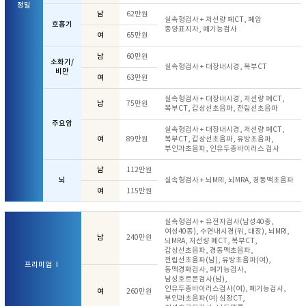
정밀
남
62만원
실속형검사 + 저선량 폐CT, 폐암
호흡기
종양표지자, 폐기능검사
여
65만원
남
60만원
소화기/
실속형검사 + 대장내시경, 복부CT
비만
여
63만원
실속형검사 + 대장내시경, 저선량 폐CT,
남
75만원
복부CT, 갑상선초음파, 전립선초음파
주요암
실속형검사 + 대장내시경, 저선량 폐CT,
여
89만원
복부CT, 갑상선초음파, 유방초음파,
부인과초음파, 인유두종바이러스 검사
남
112만원
뇌
실속형검사 + 뇌MRI, 뇌MRA, 경동맥초음파
여
115만원
실속형검사 + 유전자검사(남성40종,
여성40종), 수면내시경(위, 대장), 뇌MRI,
남
240만원
뇌MRA, 저선량 폐CT, 복부CT,
갑상선초음파, 경동맥초음파,
전립선초음파(남), 유방초음파(여),
프리미엄 Ⅰ
동맥경화검사, 폐기능검사,
남성호르몬검사(남),
인유두종바이러스검사(여), 폐기능검사,
여
260만원
부인과초음파(여) 심장CT,