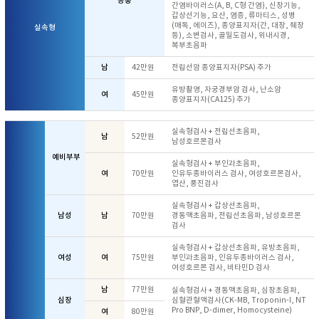
공통
간염바이러스(A, B, C형 간염), 신장기능,
갑상선기능, 요산, 염증, 류마티스, 성병
(매독, 에이즈), 종양표지자(간, 대장, 췌장
실속형
등), 소변검사, 골밀도검사, 위내시경,
복부초음파
남
42만원
전립선암 종양표지자(PSA) 추가
유방촬영, 자궁경부암 검사, 난소암
여
45만원
종양표지자(CA125) 추가
실속형검사 + 전립선초음파,
남
52만원
남성호르몬검사
예비부부
실속형검사 + 부인과초음파,
여
70만원
인유두종바이러스 검사, 여성호르몬검사,
엽산, 풍진검사
실속형검사 + 갑상선초음파,
남성
남
70만원
경동맥초음파, 전립선초음파, 남성호르몬
검사
실속형검사 + 갑상선초음파, 유방초음파,
여성
여
75만원
부인과초음파, 인유두종바이러스 검사,
여성호르몬 검사, 비타민D 검사
남
77만원
실속형검사 + 경동맥초음파, 심장초음파,
심장
심혈관혈액검사(CK-MB, Troponin-I, NT
Pro BNP, D-dimer, Homocysteine)
여
80만원