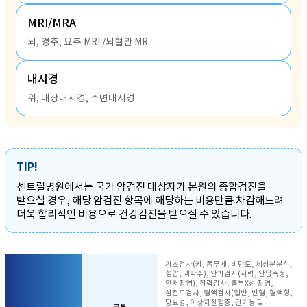
MRI/MRA
뇌, 경추, 요추 MRI /뇌혈관 MR
내시경
위, 대장내시경, 수면내시경
TIP!
센트럴병원에서는 국가 암검진 대상자가 본원의 종합검진을
받으실 경우, 해당 암검진 항목에 해당하는 비용만큼 차감해드려
더욱 합리적인 비용으로 건강검진을 받으실 수 있습니다.
기초검사(키, 몸무게, 비만도, 체성분분석,
혈압, 맥박수), 안과검사(시력, 안압측정,
안저촬영), 청력검사, 흉부X선 촬영,
심전도검사, 혈액검사(일반, 빈혈, 혈액형,
당뇨병, 이상지질혈증, 간기능 및