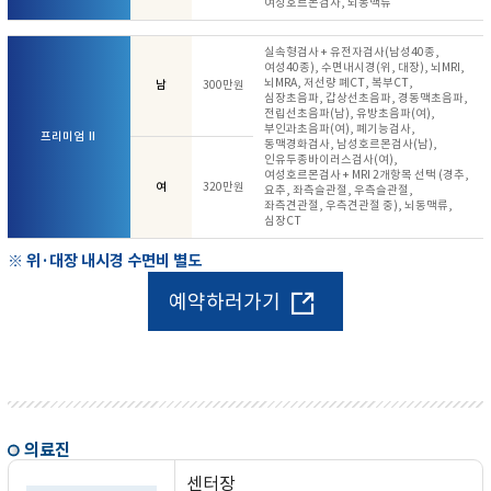
여성호르몬검사, 뇌동맥류
실속형검사 + 유전자검사(남성40종,
여성40종), 수면내시경(위, 대장), 뇌MRI,
뇌MRA, 저선량 폐CT, 복부CT,
남
300만원
심장초음파, 갑상선초음파, 경동맥초음파,
전립선초음파(남), 유방초음파(여),
부인과초음파(여), 폐기능검사,
프리미엄 Ⅱ
동맥경화검사, 남성호르몬검사(남),
인유두종바이러스검사(여),
여성호르몬검사 + MRI 2개항목 선택 (경추,
여
320만원
요추, 좌측슬관절, 우측슬관절,
좌측견관절, 우측견관절 중), 뇌동맥류,
심장CT
※ 위·대장 내시경 수면비 별도
예약하러가기
의료진
센터장