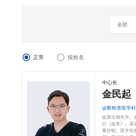
正常
按姓名
中心长
金民起
诊断检查医学
临床生物化学、
行（血库）、尿
量控制、医学实