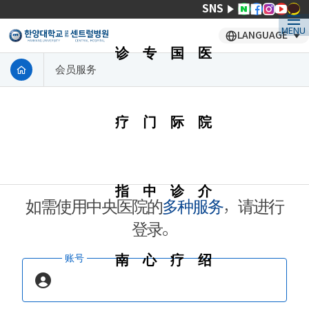
SNS
MENU
LANGUAGE
诊
专
国
医
会员服务
疗
门
际
院
指
中
诊
介
如需使用中央医院的
多种服务
，请进行
登录。
南
心
疗
绍
账号