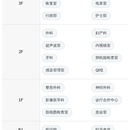
3F
恢复室
电算室
行政部
护士部
外科
妇产科
超声波室
内视镜室
2F
牙科
肺机能检查室
感染管理室
QI组
整形外科
神经外科
1F
影像医学科
诊疗合作中心
肌电图检查室
急诊室
B1
殡仪馆
职员食堂