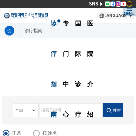
SNS
MENU
LANGUAGE
诊
专
国
医
诊疗指南
疗
门
际
院
指
中
诊
介
搜索
南
心
疗
绍
正常
按姓名