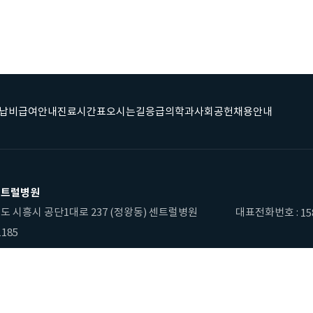
납
비급여안내
진료시간표
오시는길
응급의학과
사회공헌
채용안내
센트럴병원
도 시흥시 공단1대로 237 (정왕동) 센트럴병원
대표전화번호 :
15
185
ITAL. ALL RIGHTS RESERVED.